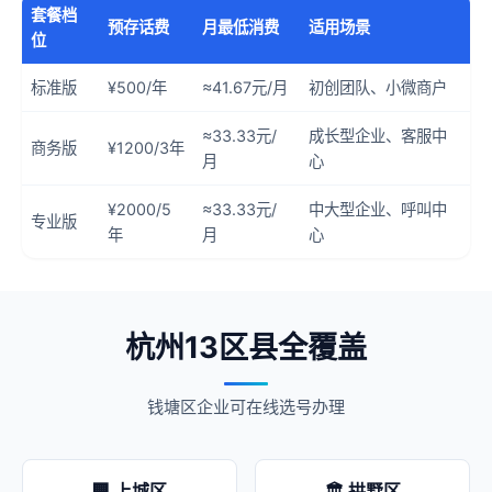
套餐档
预存话费
月最低消费
适用场景
位
标准版
¥500/年
≈41.67元/月
初创团队、小微商户
≈33.33元/
成长型企业、客服中
商务版
¥1200/3年
月
心
¥2000/5
≈33.33元/
中大型企业、呼叫中
专业版
年
月
心
杭州13区县全覆盖
钱塘区企业可在线选号办理
🏢 上城区
🏛️ 拱墅区