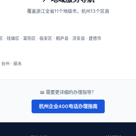
覆盖浙江全省11个地级市，杭州13个区县
区
·
钱塘区
·
富阳区
·
临安区
·
桐庐县
·
淳安县
·
建德市
·
台州
·
丽水
📖 需要更详细的办理指导？
杭州企业400电话办理指南