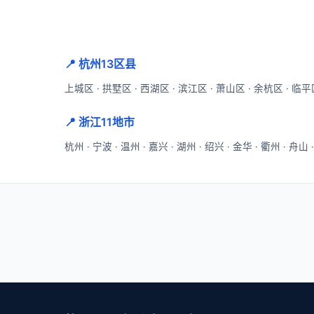
📍 杭州13区县
上城区
·
拱墅区
·
西湖区
·
滨江区
·
萧山区
·
余杭区
·
临平
📍 浙江11地市
杭州
·
宁波
·
温州
·
嘉兴
·
湖州
·
绍兴
·
金华
·
衢州
·
舟山