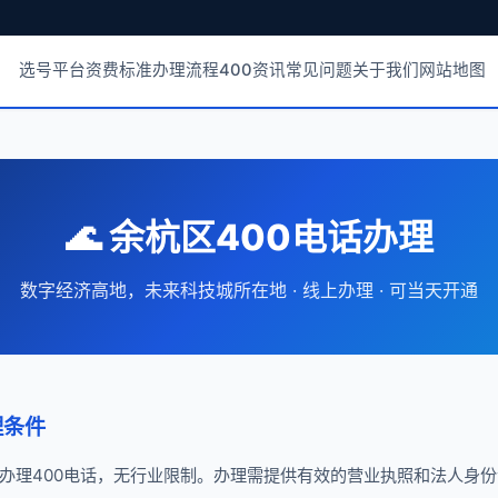
选号平台
资费标准
办理流程
400资讯
常见问题
关于我们
网站地图
🌊 余杭区400电话办理
数字经济高地，未来科技城所在地 · 线上办理 · 可当天开通
理条件
办理400电话，无行业限制。办理需提供有效的营业执照和法人身