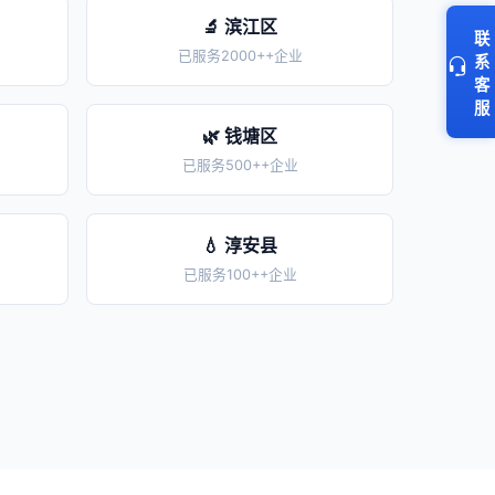
🔬 滨江区
联
已服务2000++企业
系
客
服
🌿 钱塘区
已服务500++企业
💧 淳安县
已服务100++企业