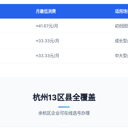
月最低消费
适用场
≈41.67元/月
初创团
≈33.33元/月
成长型
≈33.33元/月
中大型
杭州13区县全覆盖
余杭区企业可在线选号办理